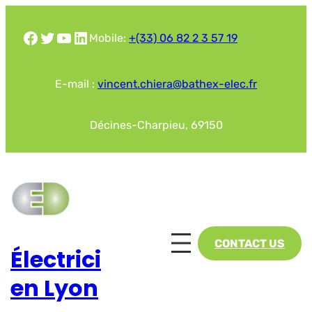
Aller
au
Facebook
Twitter
YouTube
LinkedIn
Mobile:
+(33) 06 82 2 3 57 19
contenu
E-mail :
vincent.chiera@bathex-elec.fr
Décines-Charpieu, 69150
CONTACT US
Électrici
en Lyon