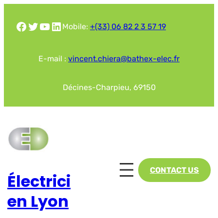
Aller
au
Facebook
Twitter
YouTube
LinkedIn
Mobile:
+(33) 06 82 2 3 57 19
contenu
E-mail :
vincent.chiera@bathex-elec.fr
Décines-Charpieu, 69150
CONTACT US
Électrici
en Lyon