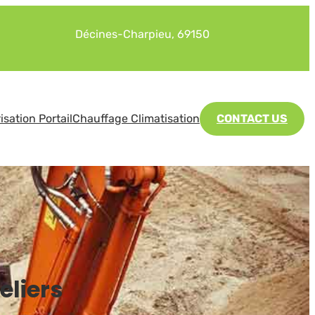
Décines-Charpieu, 69150
isation Portail
Chauffage Climatisation
CONTACT US
eliers