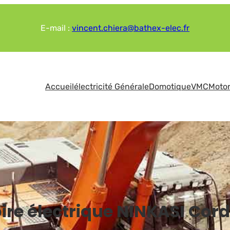
E-mail :
vincent.chiera@bathex-elec.fr
Accueil
électricité Générale
Domotique
VMC
Motor
re électrique NINKASI Cord