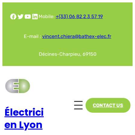
Aller
au
Facebook
Twitter
YouTube
LinkedIn
Mobile:
+(33) 06 82 2 3 57 19
contenu
E-mail :
vincent.chiera@bathex-elec.fr
Décines-Charpieu, 69150
CONTACT US
Électrici
en Lyon